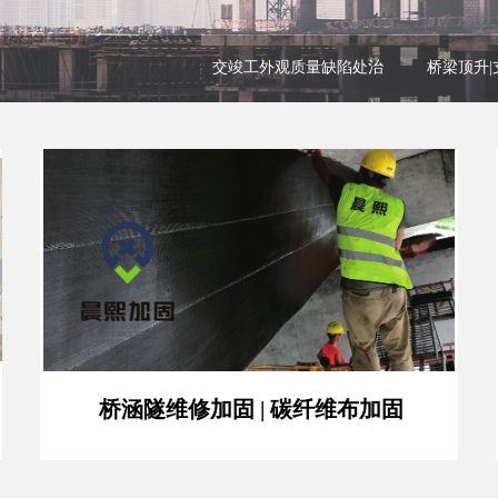
交竣工外观质量缺陷处治
桥梁顶升
桥涵隧维修加固 | 碳纤维布加固