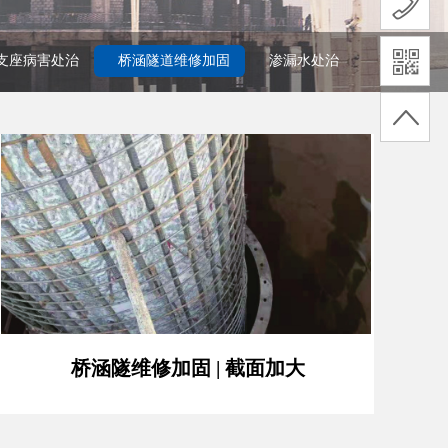
|支座病害处治
桥涵隧道维修加固
渗漏水处治
桥涵隧维修加固 | 截面加大