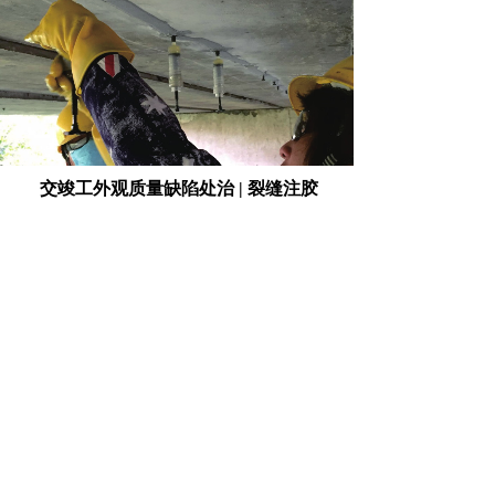
交竣工外观质量缺陷处治 | 裂缝注胶