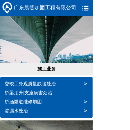
广东晨熙加固工程有限公司
施工业务
交竣工外观质量缺陷处治
>
桥梁顶升|支座病害处治
桥涵隧道维修加固
>
渗漏水处治
>